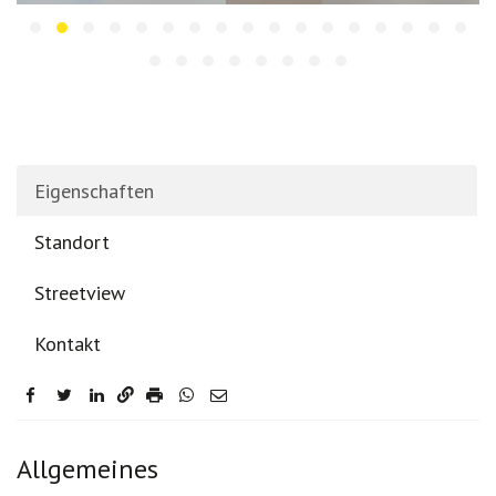
Eigenschaften
Standort
Streetview
Kontakt
facebook
twitter
linkedin
Eigenschaften
Allgemeines