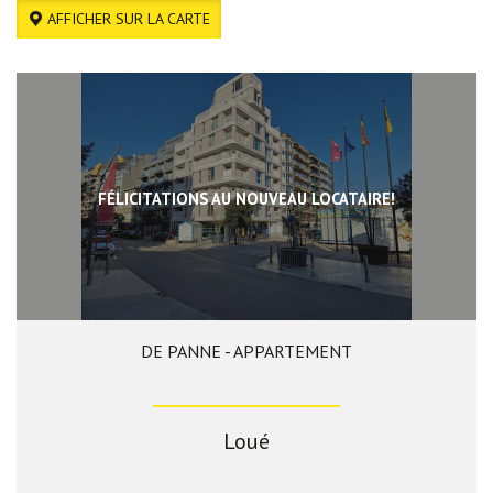
AFFICHER SUR LA CARTE
FÉLICITATIONS AU NOUVEAU LOCATAIRE!
DE PANNE - APPARTEMENT
96 m²
2
1
oui
Loué