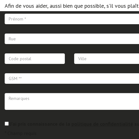
Afin de vous aider, aussi bien que possible, s'il vous plaî
J’ai pris connaissance de la
politique de confidentialité
su
*
Champ requis