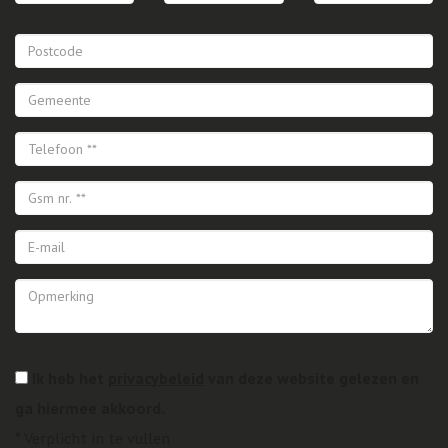
Ik heb het
privacybeleid
van deze website gelezen en
ga hiermee akkoord.
*
Verplicht in te vullen