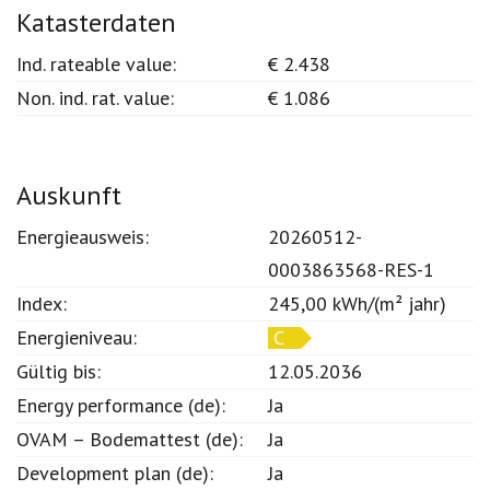
Katasterdaten
Ind. rateable value:
€ 2.438
Non. ind. rat. value:
€ 1.086
Auskunft
Energieausweis:
20260512-
0003863568-RES-1
Index:
245,00 kWh/(m² jahr)
Energieniveau:
C
Gültig bis:
12.05.2036
Energy performance (de):
Ja
OVAM – Bodemattest (de):
Ja