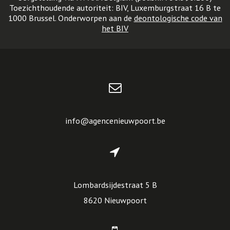
borgstelling via NV AXA Belgium (polisnr. 730.390.160)
Toezichthoudende autoriteit: BIV, Luxemburgstraat 16 B te
1000 Brussel. Onderworpen aan de
deontologische code van
het BIV
info@agencenieuwpoort.be
Lombardsijdestraat 5 B
8620 Nieuwpoort