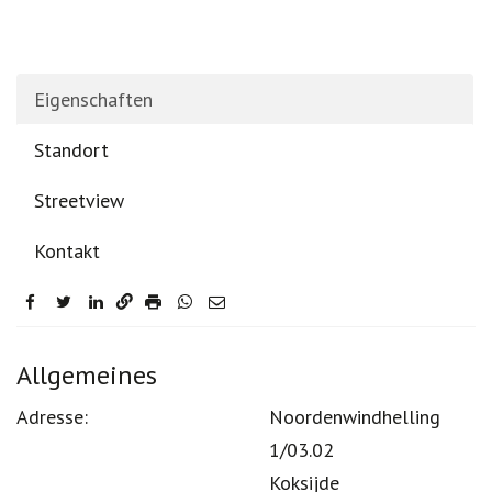
Eigenschaften
Standort
Streetview
Kontakt
facebook
twitter
linkedin
Eigenschaften
Allgemeines
Adresse:
Noordenwindhelling
1/03.02