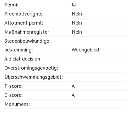
Development plan (de):
Ja
Permit:
Ja
Preemptiverights:
Nein
Allotment permit:
Nein
Maßnahmenregister:
Nein
Stedenbouwkundige
bestemming:
Woongebied
Judicial decision:
Overstromingsgevoelig:
Überschwemmungsgebiet:
P-score:
A
G-score:
A
Monument: